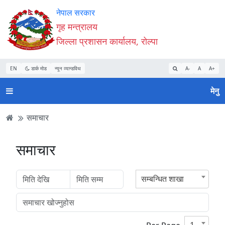
Accessibility
मुख्य
मुख्य
वेबसाइट
नेपाल सरकार
Mode
सामाग्री
नेभिगेसन
खोजमा
गृह मन्त्रालय
सुरु
पढ्नुहाेस्
पढ्नुहाेस्
जानुहोस्
जिल्ला प्रशासन कार्यालय, रोल्पा
गर्नुहोस्
EN
डार्क मोड
न्यून व्यान्डविथ
A-
A
A+
मेनु
समाचार
समाचार
सम्बन्धित शाखा