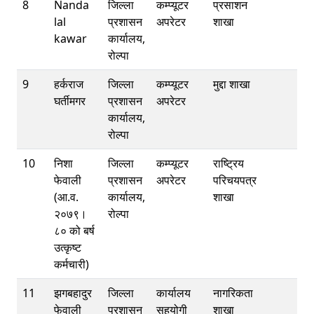
8
Nanda
जिल्ला
कम्प्यूटर
प्रसाशन
lal
प्रशासन
अपरेटर
शाखा
kawar
कार्यालय,
रोल्पा
9
हर्कराज
जिल्ला
कम्प्यूटर
मुद्दा शाखा
घर्तीमगर
प्रशासन
अपरेटर
कार्यालय,
रोल्पा
10
निशा
जिल्ला
कम्प्यूटर
राष्ट्रिय
फेवाली
प्रशासन
अपरेटर
परिचयपत्र
(आ.व.
कार्यालय,
शाखा
२०७९।
रोल्पा
८० को बर्ष
उत्कृष्ट
कर्मचारी)
11
झगबहादुर
जिल्ला
कार्यालय
नागरिकता
फेवाली
प्रशासन
सहयोगी
शाखा