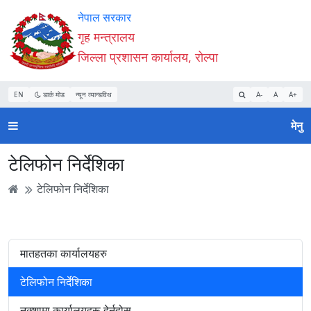
Accessibility
मुख्य
मुख्य
वेबसाइट
नेपाल सरकार
Mode
सामाग्री
नेभिगेसन
खोजमा
गृह मन्त्रालय
सुरु
पढ्नुहाेस्
पढ्नुहाेस्
जानुहोस्
जिल्ला प्रशासन कार्यालय, रोल्पा
गर्नुहोस्
EN
डार्क मोड
न्यून व्यान्डविथ
A-
A
A+
मेनु
टेलिफोन निर्देशिका
टेलिफोन निर्देशिका
मातहतका कार्यालयहरु
टेलिफोन निर्देशिका
नक्शामा कार्यालयहरू हेर्नुहोस्