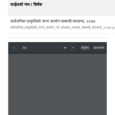
फाईलको नाम / शिर्षक
सार्वजनिक प्रकृतिको जग्गा उपयोग सम्बन्धी मापदण्ड, २०७७
सार्वजनिक_प्रकृतिको_जग्गा_प्रयोग_गर्न_उपलब्ध_गराउने_सम्बन्धी_मापदण्ड_२०७७.