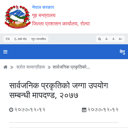
Accessibility
मुख्य
मुख्य
वेबसाइट
नेपाल सरकार
Mode
सामाग्री
नेभिगेसन
खोजमा
गृह मन्त्रालय
सुरु
पढ्नुहाेस्
पढ्नुहाेस्
जानुहोस्
जिल्ला प्रशासन कार्यालय, रोल्पा
गर्नुहोस्
EN
डार्क मोड
न्यून व्यान्डविथ
A-
A
A+
मेनु
स्रोत सामाग्रीहरू
सार्वजनिक प्रकृतिको...
सार्वजनिक प्रकृतिको जग्गा उपयोग
सम्बन्धी मापदण्ड, २०७७
2077-12-12
2077-12-12