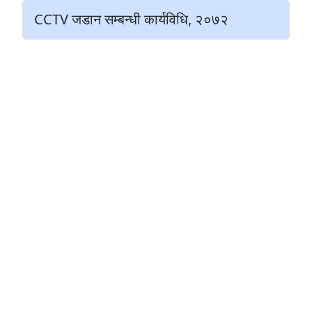
CCTV जडान सम्बन्धी कार्यविधि, २०७२