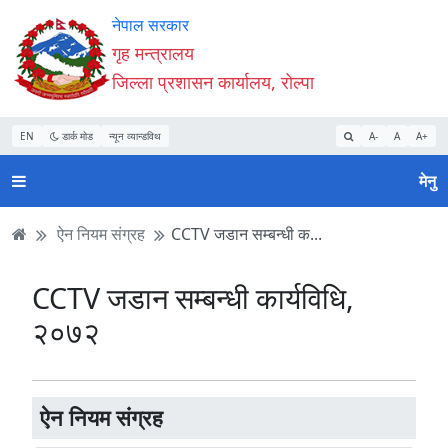
Accessibility
मुख्य
मुख्य
वेबसाइट
नेपाल सरकार
Mode
सामाग्री
नेभिगेसन
खोजमा
गृह मन्त्रालय
सुरु
पढ्नुहाेस्
पढ्नुहाेस्
जानुहोस्
जिल्ला प्रशासन कार्यालय, रोल्पा
गर्नुहोस्
EN
डार्क मोड
न्यून व्यान्डविथ
A-
A
A+
मेनु
ऐन नियम संग्रह
CCTV जडान सम्बन्धी क...
CCTV जडान सम्बन्धी कार्यविधि,
२०७२
ऐन नियम संग्रह