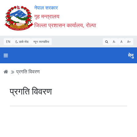
Accessibility
मुख्य
मुख्य
वेबसाइट
नेपाल सरकार
Mode
सामाग्री
नेभिगेसन
खोजमा
गृह मन्त्रालय
सुरु
पढ्नुहाेस्
पढ्नुहाेस्
जानुहोस्
जिल्ला प्रशासन कार्यालय, रोल्पा
गर्नुहोस्
EN
डार्क मोड
न्यून व्यान्डविथ
A-
A
A+
मेनु
प्रगति विवरण
प्रगति विवरण