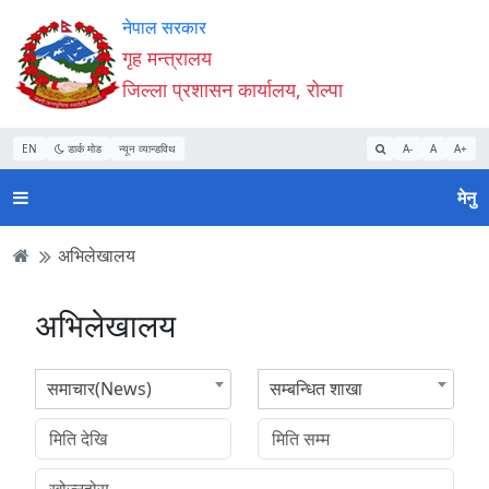
Accessibility
मुख्य
मुख्य
वेबसाइट
नेपाल सरकार
Mode
सामाग्री
नेभिगेसन
खोजमा
गृह मन्त्रालय
सुरु
पढ्नुहाेस्
पढ्नुहाेस्
जानुहोस्
जिल्ला प्रशासन कार्यालय, रोल्पा
गर्नुहोस्
EN
डार्क मोड
न्यून व्यान्डविथ
A-
A
A+
मेनु
अभिलेखालय
अभिलेखालय
समाचार(News)
सम्बन्धित शाखा