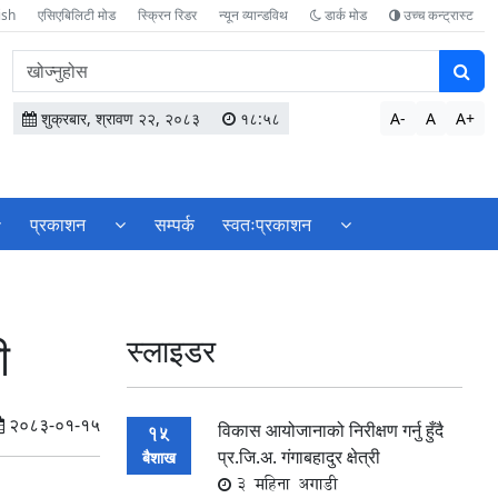
ish
एसिएबिलिटी मोड
स्क्रिन रिडर
न्यून व्यान्डविथ
डार्क मोड
उच्च कन्ट्रास्ट
वेबसाइटमा
सामग्री
खोज्नुहोस
शुक्रबार, श्रावण २२, २०८३
१८:५८
A-
A
A+
प्रकाशन
सम्पर्क
स्वतःप्रकाशन
ी
स्लाइडर
२०८३-०१-१५
विकास आयोजानाको निरीक्षण गर्नु हुँदै
15
प्र.जि.अ. गंगाबहादुर क्षेत्री
बैशाख
3 महिना अगाडी