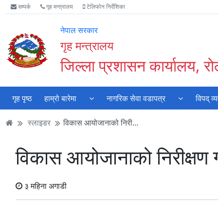
Accessibility
मुख्य
मुख्य
वेबसाइट
सम्पर्क
गृह मन्त्रालय
टेलिफोन निर्देशिका
Mode
सामाग्री
नेभिगेसन
खोजमा
सुरु
पढ्नुहाेस्
पढ्नुहाेस्
जानुहोस्
नेपाल सरकार
गर्नुहोस्
गृह मन्त्रालय
जिल्ला प्रशासन कार्यालय, रोल
गृह पृष्ठ
हाम्रो बारेमा
नागरिक सेवा वडापत्र
विपद् व
स्लाइडर
विकास आयोजानाको निरी...
विकास आयोजानाको निरीक्षण गर्नु 
३ महिना अगाडी