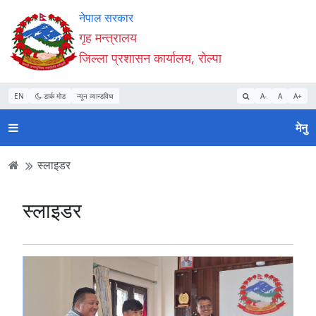
Accessibility
मुख्य
मुख्य
वेबसाइट
नेपाल सरकार
Mode
सामाग्री
नेभिगेसन
खोजमा
गृह मन्त्रालय
सुरु
पढ्नुहाेस्
पढ्नुहाेस्
जानुहोस्
जिल्ला प्रशासन कार्यालय, रोल्पा
गर्नुहोस्
EN
डार्क मोड
न्यून व्यान्डविथ
A-
A
A+
मेनु
स्लाइडर
स्लाइडर