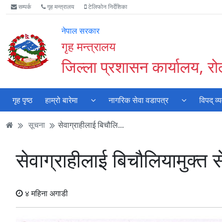
Accessibility
मुख्य
मुख्य
वेबसाइट
सम्पर्क
गृह मन्त्रालय
टेलिफोन निर्देशिका
Mode
सामाग्री
नेभिगेसन
खोजमा
सुरु
पढ्नुहाेस्
पढ्नुहाेस्
जानुहोस्
नेपाल सरकार
गर्नुहोस्
गृह मन्त्रालय
जिल्ला प्रशासन कार्यालय, रोल
गृह पृष्ठ
हाम्रो बारेमा
नागरिक सेवा वडापत्र
विपद् व
सूचना
सेवाग्राहीलाई बिचौलि...
सेवाग्राहीलाई बिचौलियामुक्त 
४ महिना अगाडी