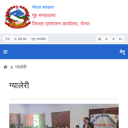
Accessibility
मुख्य
मुख्य
वेबसाइट
नेपाल सरकार
Mode
सामाग्री
नेभिगेसन
खोजमा
गृह मन्त्रालय
सुरु
पढ्नुहाेस्
पढ्नुहाेस्
जानुहोस्
जिल्ला प्रशासन कार्यालय, रोल्पा
गर्नुहोस्
EN
डार्क मोड
न्यून व्यान्डविथ
A-
A
A+
मेनु
ग्यालेरी
ग्यालेरी