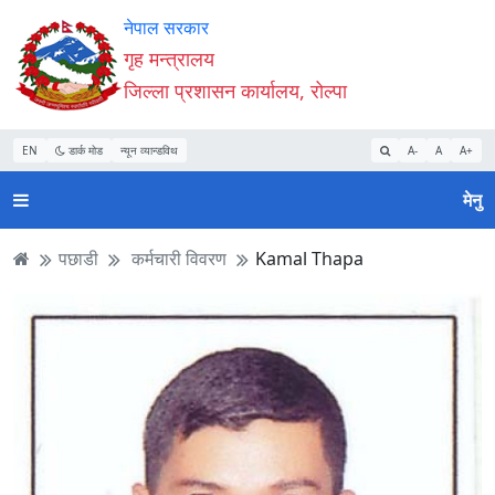
Accessibility
मुख्य
मुख्य
वेबसाइट
नेपाल सरकार
Mode
सामाग्री
नेभिगेसन
खोजमा
गृह मन्त्रालय
सुरु
पढ्नुहाेस्
पढ्नुहाेस्
जानुहोस्
जिल्ला प्रशासन कार्यालय, रोल्पा
गर्नुहोस्
EN
डार्क मोड
न्यून व्यान्डविथ
A-
A
A+
मेनु
पछाडी
कर्मचारी विवरण
Kamal Thapa