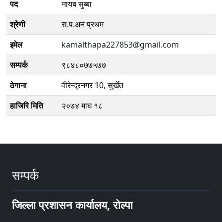
पद
नायब सुब्बा
श्रेणी
रा.प.अनं प्रथम
इमेल
kamalthapa227853@gmail.com
सम्पर्क
९८४८०७७५७७
ठेगाना
वीरेन्द्रनगर 10, सुर्खेत
हाजिरि मिति
२०७४ माघ १८
सम्पर्क
जिल्ला प्रशासन कार्यालय, रोल्पा