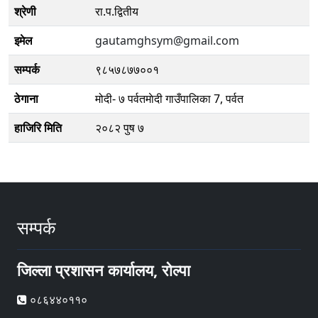
श्रेणी
रा.प.द्वितीय
इमेल
gautamghsym@gmail.com
सम्पर्क
९८५७८७७००१
ठेगाना
मोदी- ७ पर्वतमाेदी गाउँपालिका 7, पर्वत
हाजिरि मिति
२०८२ पुष ७
सम्पर्क
जिल्ला प्रशासन कार्यालय, रोल्पा
०८६४४०११०