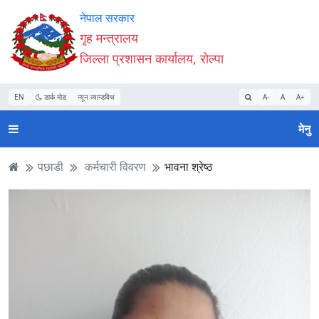
Accessibility
मुख्य
मुख्य
वेबसाइट
नेपाल सरकार
Mode
सामाग्री
नेभिगेसन
खोजमा
गृह मन्त्रालय
सुरु
पढ्नुहाेस्
पढ्नुहाेस्
जानुहोस्
जिल्ला प्रशासन कार्यालय, रोल्पा
गर्नुहोस्
EN
डार्क मोड
न्यून व्यान्डविथ
A-
A
A+
मेनु
पछाडी
कर्मचारी विवरण
भावना श्रेष्ठ